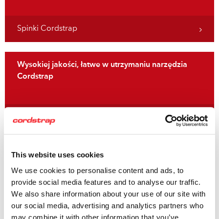
Spinki Cordstrap
Wysokiej jakości, łatwe w utrzymaniu narzędzia
Cordstrap
Napinacze Cordstrap
Szeroka gama akcesoriów dodatkowych do
This website uses cookies
zabezpieczania ładunku
We use cookies to personalise content and ads, to
provide social media features and to analyse our traffic.
We also share information about your use of our site with
our social media, advertising and analytics partners who
Akcesoria Cordstrap
may combine it with other information that you’ve