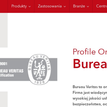
Moisture Control
Konteneryzacja
Aplikacje wojskow
Szkol
Produkty
Zastosowania
Branże
Centr
Profile O
Burea
Bureau Veritas to o
Firma jest wiodącym
wysokiej jakości u
bezpieczeństwa, oc