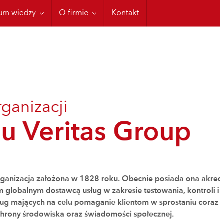
e
enia Cordstrap
Kodeks CTU
um wiedzy
O firmie
Kontakt
español
rganizacji
u Veritas Group
rganizacja założona w 1828 roku. Obecnie posiada ona akredy
 globalnym dostawcą usług w zakresie testowania, kontroli i c
sług mających na celu pomaganie klientom w sprostaniu cora
hrony środowiska oraz świadomości społecznej.