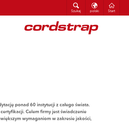
italiano
Szukaj
Szukaj
polski
Start
tację ponad 60 instytucji z całego świata.
ertyfikacji. Celem firmy jest świadczenie
z większym wymaganiom w zakresie jakości,