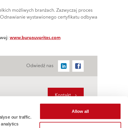
elkich możliwych branżach. Zazwyczaj proces
oli. Odnawianie wystawionego certyfikatu odbywa
owej:
www.bureauveritas.com
Odwiedź nas
Kontakt
Allow all
yse our traffic.
 analytics