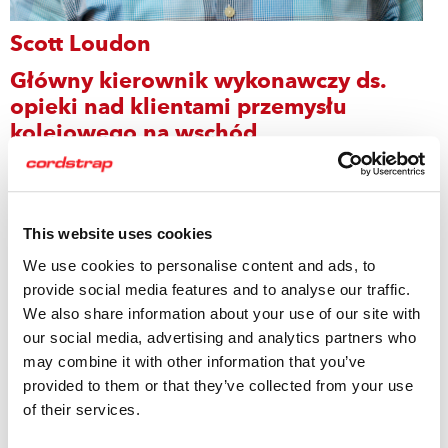
Scott Loudon
Główny kierownik wykonawczy ds.
opieki nad klientami przemysłu
kolejowego na wschód
Scott pracuje w Cordstrap ponad 10 lat. W tym czasie
pomógł on ponad 500 firmom poprawić ich procedury
związane z transportem towarów. Specjalizuje się on w
This website uses cookies
zapobieganiu uszkodzeniom towarów na torach
We use cookies to personalise content and ads, to
kolejowych Ameryki Północnej i dąży do stworzenia
provide social media features and to analyse our traffic.
bezpieczniejszych i łatwiejszych w użyciu systemów
We also share information about your use of our site with
zabezpieczania ładunków.
our social media, advertising and analytics partners who
may combine it with other information that you’ve
Scott jest członkiem stowarzyszenia AIST związanego z
provided to them or that they’ve collected from your use
technologiami żelaza i stali i obecnie pomaga
of their services.
organizacjom kolejowym AAR i RAC w kwestiach
związanych z ruchem kolejowym.