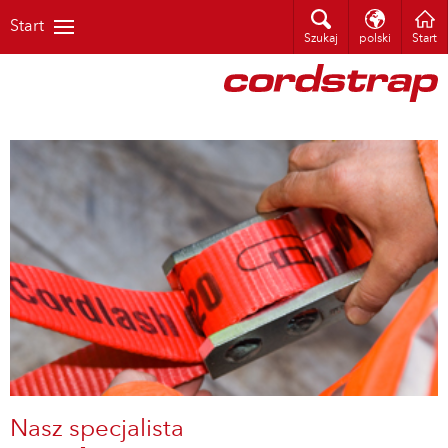
Start
Szukaj
polski
Start
Nasz specjalista