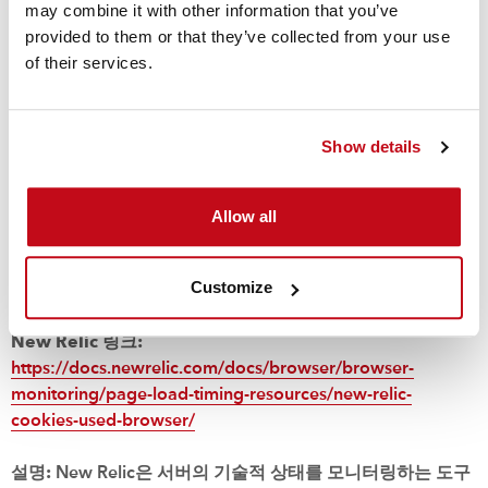
may combine it with other information that you’ve
provided to them or that they’ve collected from your use
of their services.
Arrafinnity 링크:
https://azure.microsoft.com/en-gb/
설명:
Azure와 올바른 기술적 기능의 균형 유지를 위해 필요
Show details
지속기간:
세션 종료 시점까지
Allow all
배치 도메인:
cordstrap.com
Customize
New Relic 링크:
https://docs.newrelic.com/docs/browser/browser-
monitoring/page-load-timing-resources/new-relic-
cookies-used-browser/
설명:
New Relic은 서버의 기술적 상태를 모니터링하는 도구