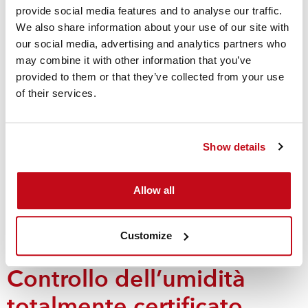
provide social media features and to analyse our traffic.
qualsiasi impiego
We also share information about your use of our site with
our social media, advertising and analytics partners who
may combine it with other information that you’ve
Moisture Control Portfolio di Cordstrap è sviluppato sulla
provided to them or that they’ve collected from your use
più recente tecnologia basata sulla combinazione di
of their services.
cloruro di calcio e amido, per offrire il prodotto più
evoluto sul mercato.
Show details
L'uso di una membrana ad alte prestazioni negli involucri
garantisce la resistenza allo strappo e l'assenza di
fuoriuscita di liquidi e polvere.
Allow all
Moisture Control Portfolio di Cordstrap
Customize
Controllo dell’umidità