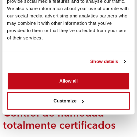
provide social media features and to analyse our traffic.
para cada aplicación
We also share information about your use of our site with
our social media, advertising and analytics partners who
may combine it with other information that you’ve
Moisture Control Portfolio de Cordstrap consiste en la
provided to them or that they’ve collected from your use
última tecnología de cloruro de calcio y almidón para
of their services.
ofrecer la mejor absorción del mercado.
El uso de una membrana de alto rendimiento en las bolsas
Show details
exteriores garantiza su estanqueidad y resistencia al
desgarro.
Allow all
Moisture Control Portfolio de Cordstrap
Customize
Control de humedad
totalmente certificados