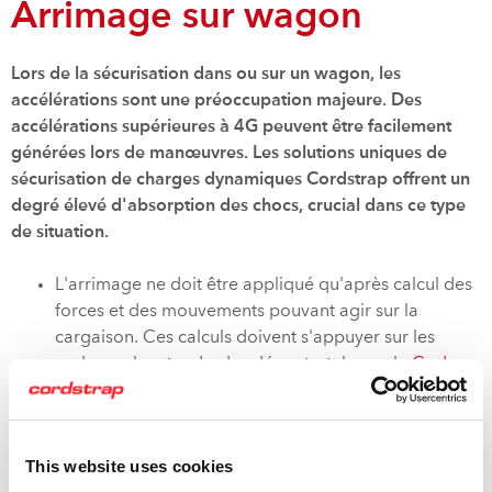
Arrimage sur wagon
Lors de la sécurisation dans ou sur un wagon, les
accélérations sont une préoccupation majeure. Des
accélérations supérieures à 4G peuvent être facilement
générées lors de manœuvres. Les solutions uniques de
sécurisation de charges dynamiques Cordstrap offrent un
degré élevé d'absorption des chocs, crucial dans ce type
de situation.
L'arrimage ne doit être appliqué qu'après calcul des
forces et des mouvements pouvant agir sur la
cargaison. Ces calculs doivent s'appuyer sur les
codes ou les standards adéquats, tels que le
Code
CTU
. L'équipe d'experts en sécurisation de cargaison
Cordstrap peut vous conseiller sur des applications
spécifiques.
This website uses cookies
La conformité avec la dernière version du Code CTU