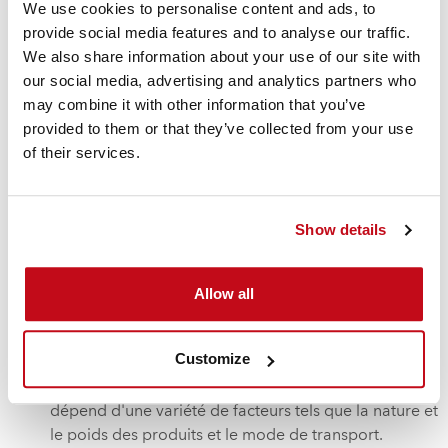
est importante pour les affréteurs/expéditeurs, qui
We use cookies to personalise content and ads, to
ont maintenant pour responsabilité explicite de
provide social media features and to analyse our traffic.
fournir une cargaison qui soit sûre et adaptée au
We also share information about your use of our site with
transport.Toutes les solutions d'expédition Cordstrap
our social media, advertising and analytics partners who
sont totalement conformes au Code CTU.
may combine it with other information that you’ve
Tous les matériaux de sécurisation n'ont pas les
provided to them or that they’ve collected from your use
mêmes propriétés en matière de déformation de
of their services.
charge. Ils ne doivent donc pas être utilisés ensemble
pour sécuriser les mêmes éléments d'une cargaison.
Les solutions de
cerclage
et
d'arrimage
Cordstrap
Show details
sont disponibles pour différentes résistances, de 453
kg (450 daN) à plus de 20 411 kg (20 000 daN). On
remarquera que les sangles en polypropylène ont
Allow all
des propriétés d'allongement complètement
différentes de celles de la sangle Cordstrap, même si
Customize
elles sont apparemment similaires.
Le meilleur arrimage pour une solution spécifique
dépend d'une variété de facteurs tels que la nature et
le poids des produits et le mode de transport.