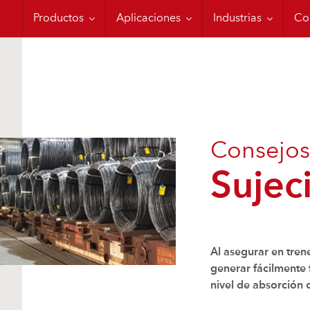
Moisture Control
Carga en contenedor
Aplicaciones Milita
Fo
Productos
Aplicaciones
Industrias
Co
Consejos
Sujec
Al asegurar en tren
generar fácilmente 
nivel de absorción d