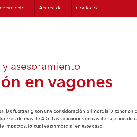
res
rmación de Cordstrap
Código CTU
nocimiento
Acerca de
Contacto
português (Br
 y asesoramiento
ión en vagones
es, las fuerzas g son una consideración primordial a tener en
fuerzas de más de 4 G. Las soluciones únicas de sujeción de 
e impactos, lo cual es primordial en este caso.