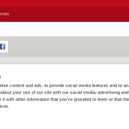
ones
sobre cargas, póngase en
s
ise content and ads, to provide social media features and to anal
about your use of our site with our social media, advertising and
t with other information that you’ve provided to them or that the
ices.
onducta
Aviso legal
Condiciones Generales