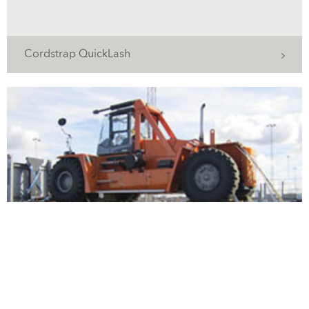
Cordstrap QuickLash
De veiligste en effectiefste manier voor
ladingzekeren op spoorwegwagons