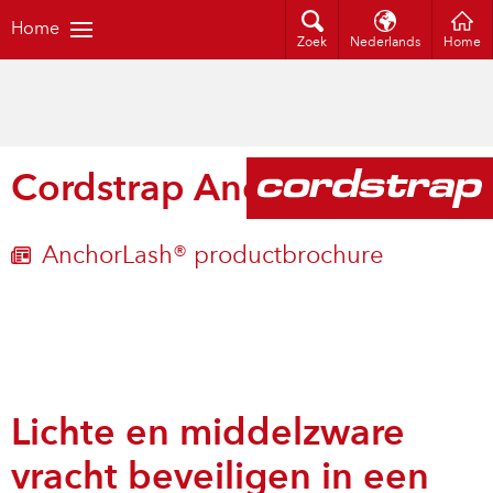
Home
Zoek
Nederlands
Home
Cordstrap AnchorLash
AnchorLash® productbrochure
Lichte en middelzware
vracht beveiligen in een