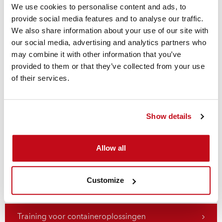
We use cookies to personalise content and ads, to
scheepsdocument geleverd dat, wanneer het aan een
provide social media features and to analyse our traffic.
lading is bevestigd, alle nodige informatie bevat om een
We also share information about your use of our site with
bevredigende inspectie in de haven te garanderen.
our social media, advertising and analytics partners who
Training op locatie en op afstand
may combine it with other information that you’ve
provided to them or that they’ve collected from your use
voor consistente toepassing
of their services.
AnchorLash wordt ondersteund door het Cordstrap
netwerk van ladingzekeringsexperts in meer dan 50
landen. Training kan op locatie of op afstand worden
Show details
verzorgd, met live sessies, online geleverd vanuit het
Cordstrap Innovation Lab.
Allow all
Deze training levert een grondig begrip van veilig,
consistent en compliant vrachtvervoer en kan worden
Customize
afgestemd op specifieke klantvereisten.
Training voor containeroplossingen