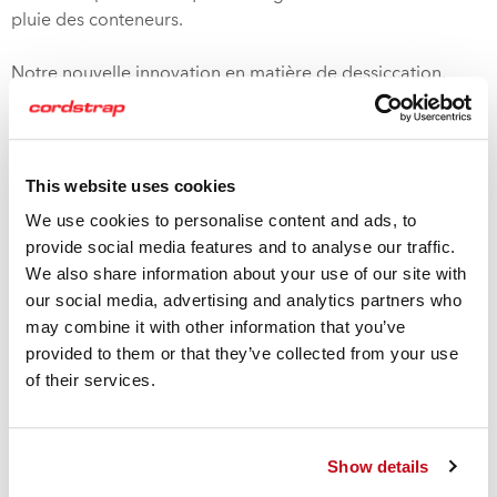
pluie des conteneurs.
Notre nouvelle innovation en matière de dessiccation,
Cordstrap Moisture Control
, a fourni la clé. Notre gamme
de produits est constituée des dernières technologies en
matière de chlorure de calcium et d'amidon et offre la
meilleure absorption disponible sur le marché. La
This website uses cookies
©
technologie Tyvek
haute performance des sacs extérieurs
We use cookies to personalise content and ads, to
garantit leur résistance à la déchirure et leur étanchéité.
provide social media features and to analyse our traffic.
Tout cela permet aux produits de contrôle de l'humidité
We also share information about your use of our site with
d'être placés directement sur les boîtes, offrant une
our social media, advertising and analytics partners who
flexibilité totale dans l'application. L'équipe de Cordstrap
may combine it with other information that you’ve
a présenté une proposition visant à éliminer les
provided to them or that they’ve collected from your use
dommages causés par la pluie et la transpiration des
of their services.
conteneurs, tout en réduisant considérablement les
niveaux d'humidité.
Show details