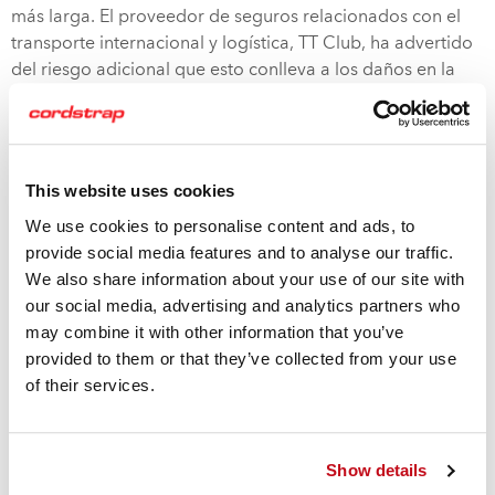
más larga. El proveedor de seguros relacionados con el
transporte internacional y logística, TT Club, ha advertido
del riesgo adicional que esto conlleva a los daños en la
carga para los fabricantes y proveedores de logística.
Una de las principales amenazas para la carga es el mayor
riesgo de que se produzcan
daños por humedad
durante
This website uses cookies
las demoras provocadas por los prolongados períodos de
We use cookies to personalise content and ads, to
tránsito de la carga debido a los cambios de demanda
provide social media features and to analyse our traffic.
por la COVID-19. Según el tipo de carga, esto podría
We also share information about your use of our site with
provocar corrosión, moho, apelmazamiento de polvo,
our social media, advertising and analytics partners who
deformaciones o simplemente daños en el embalaje y en
may combine it with other information that you’ve
las etiquetas. Los estudios de supervisión de carga
provided to them or that they’ve collected from your use
mundiales revelan que el riesgo de daños por humedad
of their services.
aumenta en un 4,2 % por cada día de retraso durante el
envío. El UK P&I Club calcula que el 9 % de la carga se
pierde por daños debido a humedad en el mejor de los
casos y, cuanto más tiempo permanezca la carga en un
Show details