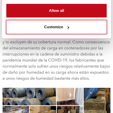
contenedor, mayor será el riesgo de daños por humedad
en la carga. El riesgo de que se generen gotas de agua
Allow all
condensada en el techo del contenedor aumenta de
manera considerable cuando los contenedores sufren
cambios extremos de temperatura. Y lo que es peor, es un
Customize
riesgo que normalmente no se puede asegurar, ya que las
aseguradoras clasifican este tipo de daño como "fortuito"
y lo excluyen de su cobertura normal. Como consecuencia
del almacenamiento de carga en contenedores por las
interrupciones en la cadena de suministro debidas a la
pandemia mundial de la COVID-19, los fabricantes que
normalmente solo sufren unos riesgos relativamente bajos
de daño por humedad en su carga ahora están expuestos
a unos riesgos de humedad bastante más altos.