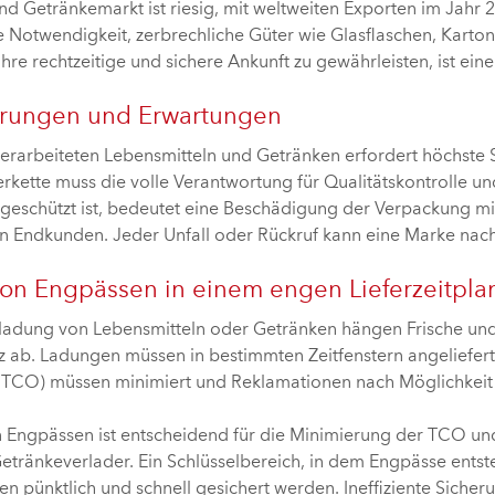
nd Getränkemarkt ist riesig, mit weltweiten Exporten im Jahr
e Notwendigkeit, zerbrechliche Güter wie Glasflaschen, Karton
hre rechtzeitige und sichere Ankunft zu gewährleisten, ist eine
rungen und Erwartungen
erarbeiteten Lebensmitteln und Getränken erfordert höchste 
erkette muss die volle Verantwortung für Qualitätskontrolle 
 geschützt ist, bedeutet eine Beschädigung der Verpackung m
 Endkunden. Jeder Unfall oder Rückruf kann eine Marke nach
n Engpässen in einem engen Lieferzeitpla
rladung von Lebensmitteln oder Getränken hängen Frische und
enz ab. Ladungen müssen in bestimmten Zeitfenstern angeliefe
 TCO) müssen minimiert und Reklamationen nach Möglichkeit
 Engpässen ist entscheidend für die Minimierung der TCO und
etränkeverlader. Ein Schlüsselbereich, in dem Engpässe entst
n pünktlich und schnell gesichert werden. Ineffiziente Siche