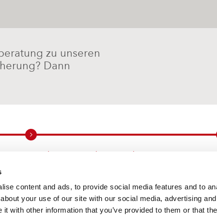
beratung zu unseren
cherung? Dann
Cordstrap nach Branchen
s
Lösungen für die Ladungssicherung in den
bedeutendsten Branchen der Welt
ise content and ads, to provide social media features and to anal
about your use of our site with our social media, advertising and
t with other information that you’ve provided to them or that the