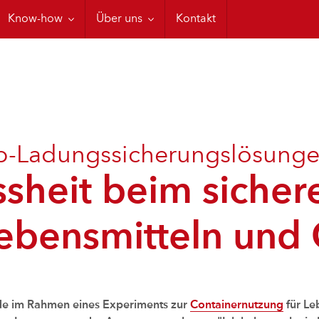
Anwendungen
Cordstrap-Schulungen
CTU Code
Know-how
Über uns
Kontakt
español
p-Ladungssicherungslösung
sheit beim sicher
ebensmitteln und
e im Rahmen eines Experiments zur
Containernutzung
für Le