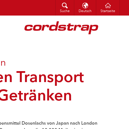
Suche
italiano
Suche
Deutsch
Startseite
en
en Transport
 Getränken
bensmittel Dosenlachs von Japan nach London