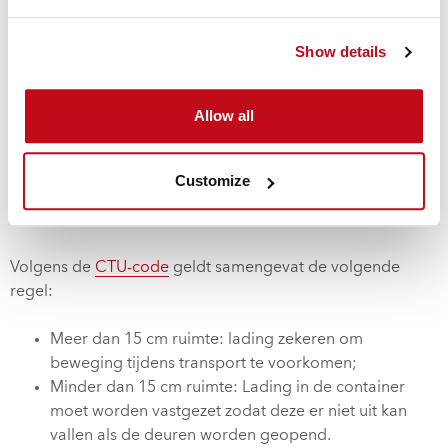
Vormsluitend laden
betekend dus dat er zowel in de
breedte als diepte niet meer dan 15cm leegruimte mag
Show details
bestaan tussen de zijwanden en het kopschot (voorkant)
en de deuren van de container. Volgens een artikel 4.2.5 in
de CTU code en de ISO standaard voor containers zijn de
Allow all
containerdeuren overigens net zo sterk als het kopschot en
mogen deze worden gebruikt om een lading te zekeren.
Het is wel belangrijk dat de lading zo wordt gezekerd dat
Customize
deze er niet uit kan vallen bij het openen van de
containerdeuren.
Volgens de
CTU-code
geldt samengevat de volgende
regel:
Meer dan 15 cm ruimte: lading zekeren om
beweging tijdens transport te voorkomen;
Minder dan 15 cm ruimte: Lading in de container
moet worden vastgezet zodat deze er niet uit kan
vallen als de deuren worden geopend.