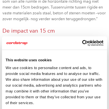
som van alle ruimte in de horizontale richting mag niet
meer dan 15cm bedragen. Tussenruimte tussen rigide en
vaste materialen zoals staal, beton of stenen moeten –voor
zover mogelijk- nog verder worden teruggedrongen.”
De impact van 15 cm
De impact van deze 15cm is groot als we rekening houden
met een massa die wil bewegen tijdens transport. De
impact kan ik je gemakkelijk duidelijk maken met een
hamer. Als je een hamer voorzichtig op je duim legt en
This website uses cookies
vervolgens je duim omhoog en omlaag beweegt, levert dit
We use cookies to personalise content and ads, to
geen probleem op. Als je de hamer daarna oppakt en van
provide social media features and to analyse our traffic.
een hoogte van 15cm op je duim laat vallen dan doet dit
We also share information about your use of our site with
pijn. Probeer je dan maar eens in te beelden wat er
our social media, advertising and analytics partners who
gebeurt als je de hamer vervangt door een lading van
may combine it with other information that you’ve
20.000 kilo in een
container
. De kracht van de bewegende
provided to them or that they’ve collected from your use
massa is dan heel groot.
of their services.