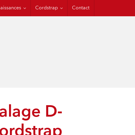
s
strap
Code CTU
aissances
Cordstrap
Contact
Nederlands
alage D-
ordstrap