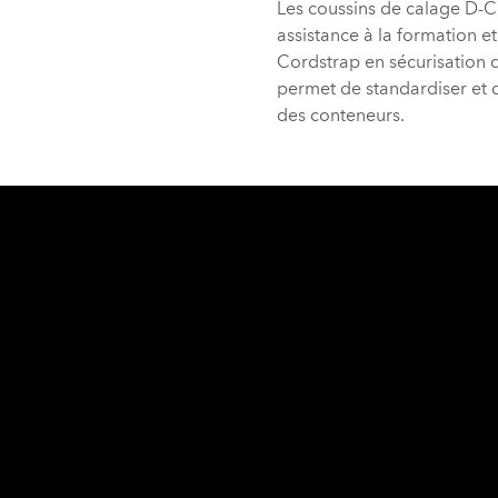
Assistance qual
Les coussins de calage D-C
assistance à la formation e
Cordstrap en sécurisation d
permet de standardiser et 
des conteneurs.