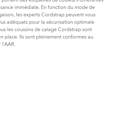
s portent des étiquettes de couleurs différentes
aissance immédiate. En fonction du mode de
rgaison, les experts Cordstrap peuvent vous
 plus adéquats pour la sécurisation optimale
us les coussins de calage Cordstrap sont
 en place. Ils sont pleinement conformes au
 l’AAR.