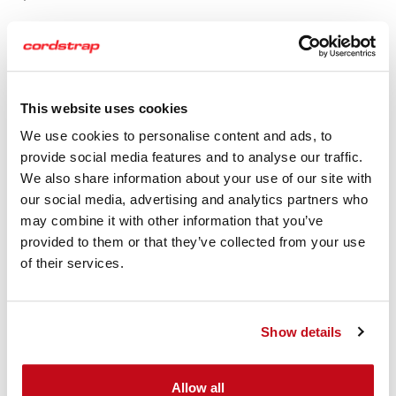
QuickLash se presenta en una bolsa que contiene todo lo
necesario para asegurar un contenedor, lo que garantiza
la eficacia operativa durante todo el proceso.
This website uses cookies
Reserve una cita con su experto local de
We use cookies to personalise content and ads, to
protección de cargas de Cordstrap
provide social media features and to analyse our traffic.
We also share information about your use of our site with
our social media, advertising and analytics partners who
may combine it with other information that you’ve
provided to them or that they’ve collected from your use
of their services.
Show details
Allow all