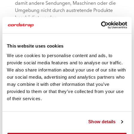
damit andere Sendungen, Maschinen oder die
Umgebung nicht durch austretende Produkte
beschädigt werden.
Bestimmte Güter sollten niemals gemeinsam
verpackt werden − also beispielsweise feuchte (bzw.
Feuchtigkeit abgebende) nicht mit trockenen (bzw.
This website uses cookies
feuchtigkeitsempfindlichen) Gütern.
Verpacken Sie die Güter in Containern immer so,
We use cookies to personalise content and ads, to
dass diese sicher befestigt sind und während des
provide social media features and to analyse our traffic.
Transports nicht verrutschen.
We also share information about your use of our site with
Ein Klimawechsel kann sich nachteilig auf die
our social media, advertising and analytics partners who
transportierten Güter auswirken. Dies ist zum Beispiel
may combine it with other information that you’ve
der Fall, wenn ein Schiff verschiedene Klimazonen
provided to them or that they’ve collected from your use
passiert. Die in einem Container herrschende
of their services.
Temperatur kann zwischen 20 und 30 °C von der
Umgebungstemperatur abweichen.
Lücken zwischen den Gütern sollten mit Produkten
Show details
wie den
Stausäcken
von Cordstrap gefüllt werden.
Die Lashings sollten erst angebracht werden,