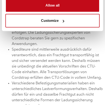
nachdem berechnet und berücksichtigt wurde,
Allow all
welche Kräfte auf die Ladung wirken und wie sich die
Fracht während des Transports bewegen könnte. Die
Customize
Berechnungen sollten auf Basis relevanter
Vorschriften oder Normen wie dem CTU-Code
erfolgen. Die Ladungssicherungsexperten von
Cordstrap beraten Sie gern zu spezifischen
Anwendungen.
Spediteure sind mittlerweile ausdrücklich dafür
verantwortlich, dass ein Frachtgut transportfähig ist
und sicher versendet werden kann. Deshalb müssen
sie unbedingt die aktuellen Vorschriften des CTU-
Code einhalten. Alle Transportlösungen von
Cordstrap erfüllen den CTU-Code in vollem Umfang.
Verschiedene Befestigungsmaterialien haben ein
unterschiedliches Lastverformungsverhalten. Deshalb
dürfen für ein und dasselbe Frachtgut auch nicht
unterschiedliche Formen der Ladungssicherung