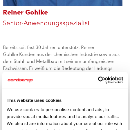
Reiner Gohlke
Senior-Anwendungsspezialist
Bereits seit fast 30 Jahren unterstützt Reiner
Gohlke Kunden aus der chemischen Industrie sowie aus
dem Stahl- und Metallbau mit seinem umfangreichen
Fachwissen. Er weiß um die Bedeutung der Ladungs-
sicherung und kennt sich vor allem mit der Sicherung
dynamischer Ladung aus. Die Bedürfnisse von Unter-
nehmen aus den Bereichen Exportverpackung, Logistik
und Frachtbefestigung kennt er aus dem Effeff.
This website uses cookies
We use cookies to personalise content and ads, to
Reiner Gohlke ist ein nach DIN EN ISO/IEC 17024:2012
provide social media features and to analyse our traffic.
zertifizierter Trainer und Berater auf dem Gebiet
We also share information about your use of our site with
Ladungssicherung beim Bahn-, Schiffs- und LKW-Transport.