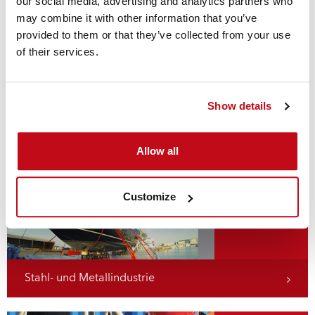
our social media, advertising and analytics partners who
may combine it with other information that you’ve
Um mehr über unsere Experten zu erfahren, klicken Sie
provided to them or that they’ve collected from your use
bitte hier
of their services.
Show details
Allow all
Chemische Industrie
Customize
Stahl- und Metallindustrie