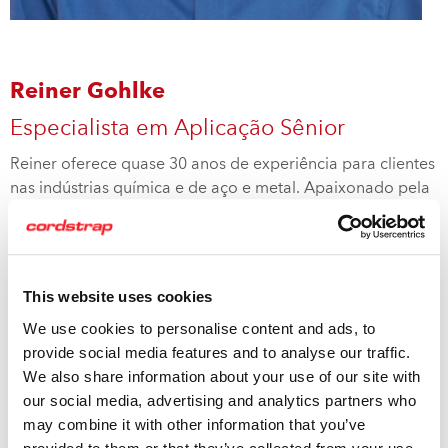
Reiner Gohlke
Especialista em Aplicação Sênior
Reiner oferece quase 30 anos de experiência para clientes
nas indústrias química e de aço e metal. Apaixonado pela
importância da contenção de carga, ele é um especialista
em Contenção de Cargas Dinâmicas e também possui
uma profunda compreensão das necessidades de
empresas empacotadoras, de logística e de
amarração
.
This website uses cookies
We use cookies to personalise content and ads, to
Reiner é um instrutor certificado pela DIN EN ISO/IEC
provide social media features and to analyse our traffic.
17024:2012 e conselheiro para contenção de
We also share information about your use of our site with
carregamentos no transporte marítimo, férreo e
our social media, advertising and analytics partners who
rodoviário.
may combine it with other information that you’ve