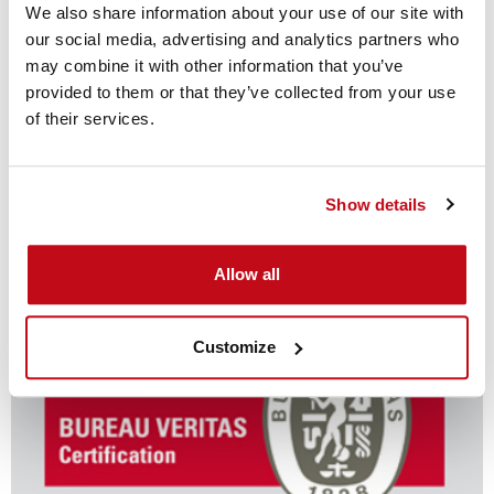
We also share information about your use of our site with
our social media, advertising and analytics partners who
may combine it with other information that you’ve
provided to them or that they’ve collected from your use
固世特对全球运输业趋势和发展的看法
of their services.
Show details
新闻
Allow all
Customize