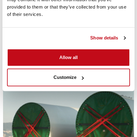
provided to them or that they’ve collected from your use
of their services.
能快速安全地加固货物
Show details
Allow all
固世特捆绑带
Customize
另请关注…