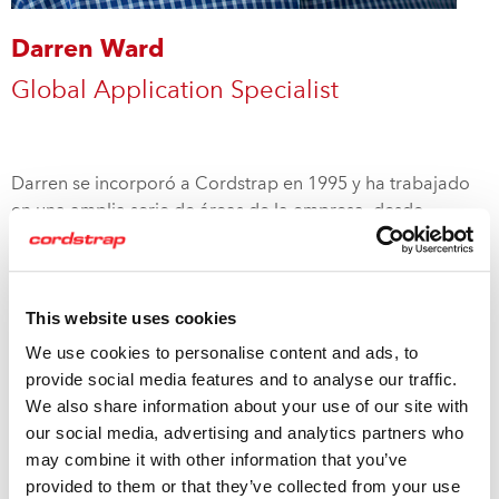
Darren Ward
Global Application Specialist
Darren se incorporó a Cordstrap en 1995 y ha trabajado
en una amplia serie de áreas de la empresa, desde
aplicaciones generales de sistemas de flejado a control de
cargas.
This website uses cookies
Con más de 20 años de experiencia en sujeción de cargas,
la dedicación continua de Darren puede igualarse al
We use cookies to personalise content and ads, to
compromiso de Cordstrap por todos los aspectos
provide social media features and to analyse our traffic.
relacionados con la seguridad en la sujeción de cargas.
We also share information about your use of our site with
our social media, advertising and analytics partners who
Si desea ampliar información sobre nuestros expertos,
may combine it with other information that you’ve
haga clic aquí
provided to them or that they’ve collected from your use