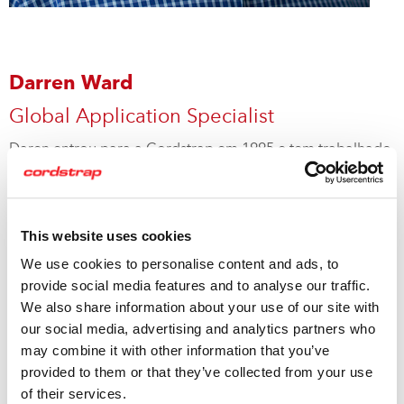
Darren Ward
Global Application Specialist
Daren entrou para a Cordstrap em 1995 e tem trabalhado
numa grande variedade de áreas do negócio, de
aplicações gerais de cintas às restrições de carregamento.
This website uses cookies
Com mais de 20 anos de experiência em contenção de
cargas, a atenção permanente de Darren sobre o
We use cookies to personalise content and ads, to
compromisso da Cordstrap repercute em todos os
provide social media features and to analyse our traffic.
aspectos de contenção de cargas.
We also share information about your use of our site with
our social media, advertising and analytics partners who
Para saber mais sobre os nossos Especialistas, clique aqui
may combine it with other information that you’ve
provided to them or that they’ve collected from your use
of their services.