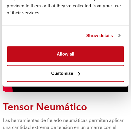
Este video explica como se utiliza el tensor CBT35 y se
provided to them or that they’ve collected from your use
aplica la tensión en los sistemas de flejado Cordstrap.
of their services.
Show details
Allow all
Customize
Tensor Neumático
Las herramientas de flejado neumáticas permiten aplicar
una cantidad extrema de tensión en un amarre con el