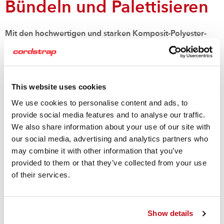
Bündeln und Palettisieren
Mit den hochwertigen und starken Komposit-Polyester-
Umreifungsbändern von Cordstrap können Produkte aller
Form und Größe zuverlässig gesichert werden, darunter
auch die schwersten und wertvollsten Güter. So können
Sie sich darauf verlassen, dass der Transport reibungslos
This website uses cookies
erfolgt.
We use cookies to personalise content and ads, to
provide social media features and to analyse our traffic.
Die
Lashings
und
Umreifungsbänder
von Cordstrap
We also share information about your use of our site with
gibt es in verschiedenen Stärken, von 450 daN bis hin
our social media, advertising and analytics partners who
zu über 20.000 daN. Bitte beachten Sie, dass Bänder
may combine it with other information that you’ve
aus Polypropylen zwar auf den ersten Blick
provided to them or that they’ve collected from your use
Ähnlichkeiten mit den Cordstrap-Bändern aufweisen,
of their services.
aber ein vollkommen anderes Dehnungsverhalten
haben.
Show details
Branchenführende Lösungen für die Ladungs-