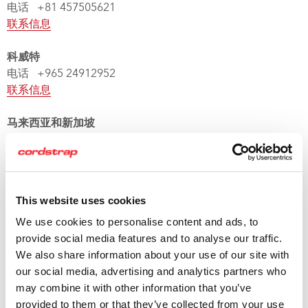
电话 +81 457505621
联系信息
科威特
电话 +965 24912952
联系信息
马来西亚和新加坡
电话 +603 3325 1616
联系信息
新西兰
This website uses cookies
电话 +64 3 5485459
We use cookies to personalise content and ads, to
联系信息
provide social media features and to analyse our traffic.
We also share information about your use of our site with
沙特阿拉伯
our social media, advertising and analytics partners who
电话 +966 3 8473734
may combine it with other information that you’ve
联系信息
provided to them or that they’ve collected from your use