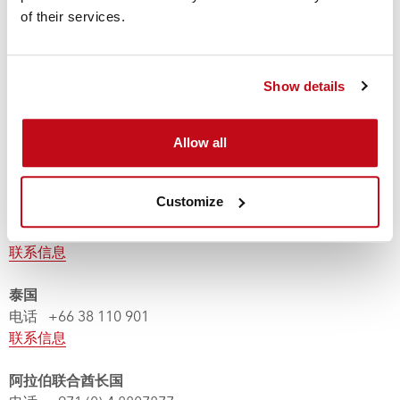
of their services.
新加坡
电话
+65 689 613 40
联系信息
Show details
南非 - 约翰内斯堡
电话 +27 11 392 1888
Allow all
电话 +27 10 590 5865
联系信息
Customize
韩国
电话 +82 32 777 7070
联系信息
泰国
电话 +66 38 110 901
联系信息
阿拉伯联合酋长国