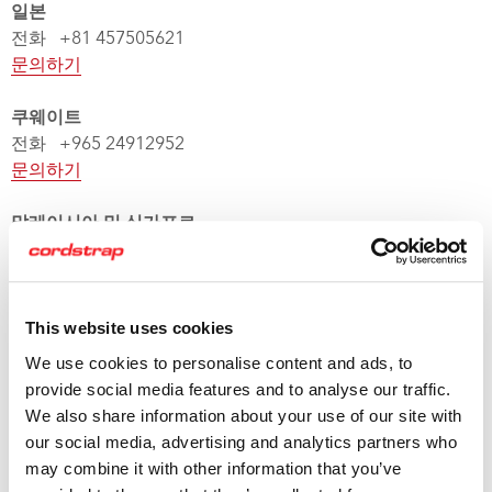
일본
전화 +81 457505621
문의하기
쿠웨이트
전화 +965 24912952
문의하기
말레이시아 및 싱가포르
전화 +603 3325 1616
문의하기
This website uses cookies
뉴질랜드
전화 +64 3 5485459
We use cookies to personalise content and ads, to
문의하기
provide social media features and to analyse our traffic.
We also share information about your use of our site with
사우디 아라비아
our social media, advertising and analytics partners who
전화 +966 3 8473734
may combine it with other information that you’ve
문의하기