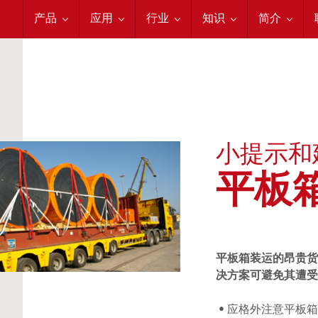
充气袋
集装箱加固
物流
固世特培训
关于我们
产品
应用
行业
知识
简介
小提示和
平板
平板箱装运的昂贵货
决方案可避免其遭受
• 应格外注意平板