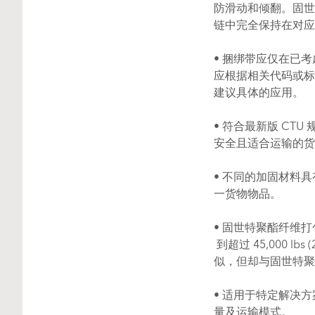
防滑动和倾翻。固世
链中完全保持在对应
• 捆绑带应仅在已
应根据相关代码或标
建议具体的应用。
• 符合最新版 CT
安全且适合运输的货
• 不同的加固材料
一货物物品。
• 固世特聚酯纤维打包带
到超过 45,000 l
似，但却与固世特聚
• 适用于特定解决
量及运输模式。