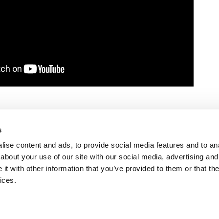
s
固世特产品应用
ise content and ads, to provide social media features and to anal
about your use of our site with our social media, advertising and
我们可为任何货物加固问题定制解决方案
t with other information that you’ve provided to them or that the
ices.
条件