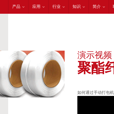
充气袋
集装箱加固
物流
固世特培训
关于我们
产品
应用
行业
知识
简介
演示视频
聚酯
如何通过手动打包机