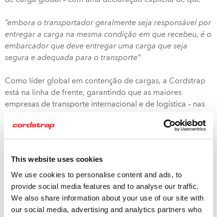
de carga global – com uma declaração explícita de que
“embora o transportador geralmente seja responsável por
entregar a carga na mesma condição em que recebeu, é o
embarcador que deve entregar uma carga que seja
segura e adequada para o transporte”
Como líder global em contenção de cargas, a Cordstrap
está na linha de frente, garantindo que as maiores
empresas de transporte internacional e de logística – nas
principais indústrias – estejam conscientes de suas
responsabilidades segundo o Código e em conformidade
com ele.
This website uses cookies
A linha de produtos e soluções líder de mercado da
We use cookies to personalise content and ads, to
Cordstrap está em conformidade com o CTU e é feita sob
provide social media features and to analyse our traffic.
medida para o uso específico dos clientes por uma equipe
We also share information about your use of our site with
mundial de especialistas em contenção de cargas. Além
our social media, advertising and analytics partners who
disso, a Cordstrap é capaz de oferecer os recursos