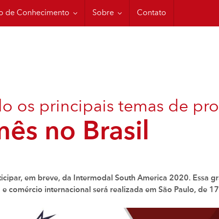
amento Cordstrap
Código CTU
o de Conhecimento
Sobre
Contato
do os principais temas de pr
mês no Brasil
ticipar, em breve, da Intermodal South America 2020. Essa gr
 e comércio internacional será realizada em São Paulo, de 1