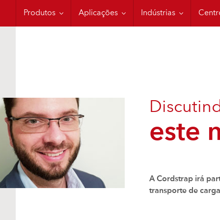
Moisture Control
Conteinerização
Aplicações Militares
Trein
Produtos
Aplicações
Indústrias
Centr
Discutin
este 
A Cordstrap irá par
transporte de carga