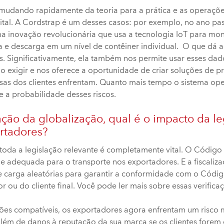
mudando rapidamente da teoria para a prática e as operaçõe
ital. A Cordstrap é um desses casos: por exemplo, no ano pa
a inovação revolucionária que usa a tecnologia IoT para mon
e descarga em um nível de contêiner individual. O que dá ao
s. Significativamente, ela também nos permite usar esses da
rão exigir e nos oferece a oportunidade de criar soluções d
sas dos clientes enfrentam. Quanto mais tempo o sistema ope
 a probabilidade desses riscos.
ão da globalização, qual é o impacto da leg
rtadores?
oda a legislação relevante é completamente vital. O Código
e adequada para o transporte nos exportadores. E a fiscalizaç
de carga aleatórias para garantir a conformidade com o Códi
r ou do cliente final. Você pode ler mais sobre essas verific
ões compatíveis, os exportadores agora enfrentam um risco 
além de danos à reputação da sua marca se os clientes forem