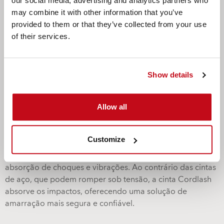
parceira
our social media, advertising and analytics partners who
may combine it with other information that you’ve
provided to them or that they’ve collected from your use
A Cordstrap é a parceira global de confiança para o
of their services.
transporte de cargas pesadas e complexas, como
transformadores. Veja por que empresas em todo o
mundo confiam em nós para proteger suas remessas
valiosas:
Show details
1. Soluções de proteçao personalizadas
Allow all
Oferecemos soluções inovadoras projetadas
especificamente para proteger cargas pesadas e
Customize
sensíveis. Nossos sistemas de cintas tecidas de poliéster
(lashing) Cordlash proporcionam resistência superior e
absorção de choques e vibrações. Ao contrário das cintas
de aço, que podem romper sob tensão, a cinta Cordlash
absorve os impactos, oferecendo uma solução de
amarração mais segura e confiável.