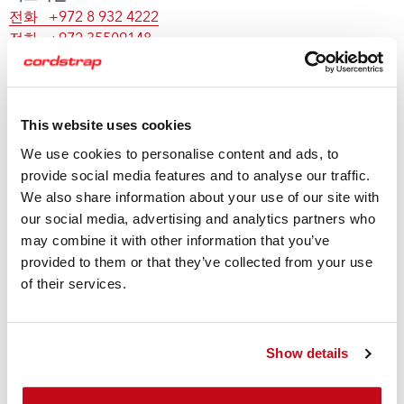
전화 +972 8 932 4222
전화 +972 35509148
문의하기
이탈리아
This website uses cookies
전화 +39 02 96783625
문의하기
We use cookies to personalise content and ads, to
provide social media features and to analyse our traffic.
라트비아
We also share information about your use of our site with
전화 +371 26 484 660
our social media, advertising and analytics partners who
문의하기
may combine it with other information that you’ve
provided to them or that they’ve collected from your use
노르웨이
of their services.
전화 +47 33 11 5771
문의하기
Show details
폴란드
전화 +48 61 652 51 52