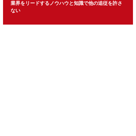
業界をリードするノウハウと知識で他の追従を許さ
ない
エキスパートのご紹介
このページをシェアする
輸送貨物ソリューションについての
エキスパートからのアドバイスは、
こちらでお問合せください。
お問合せ